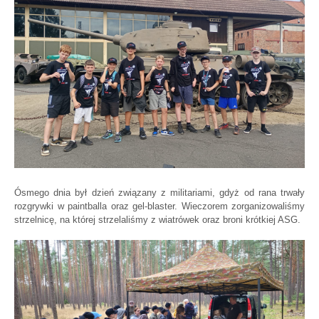
Ósmego dnia był dzień związany z militariami, gdyż od rana trwały
rozgrywki w paintballa oraz gel-blaster. Wieczorem zorganizowaliśmy
strzelnicę, na której strzelaliśmy z wiatrówek oraz broni krótkiej ASG.