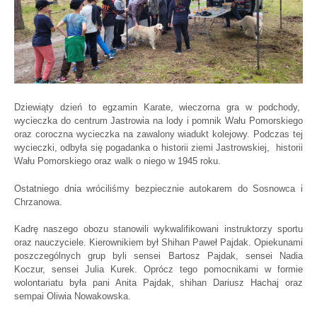
Dziewiąty dzień to egzamin Karate, wieczorna gra w podchody,
wycieczka do centrum Jastrowia na lody i pomnik Wału Pomorskiego
oraz coroczna wycieczka na zawalony wiadukt kolejowy. Podczas tej
wycieczki, odbyła się pogadanka o historii ziemi Jastrowskiej, historii
Wału Pomorskiego oraz walk o niego w 1945 roku.
Ostatniego dnia wróciliśmy bezpiecznie autokarem do Sosnowca i
Chrzanowa.
Kadrę naszego obozu stanowili wykwalifikowani instruktorzy sportu
oraz nauczyciele. Kierownikiem był Shihan Paweł Pajdak. Opiekunami
poszczególnych grup byli sensei Bartosz Pajdak, sensei Nadia
Koczur, sensei Julia Kurek. Oprócz tego pomocnikami w formie
wolontariatu była pani Anita Pajdak, shihan Dariusz Hachaj oraz
sempai Oliwia Nowakowska.