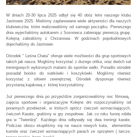
W dniach 20-30 lipca 2025 odbył się 40 obóz letni naszego klubu
Jastrowie 2025. Mieliśmy zaplanowane wiele aktywności dla naszych
klubowiczów, które realizowaliśmy od samego początku. Pierwszego
dnia wyjechaliśmy autokarem z Sosnowca zabierając pierwszą grupę.
Kolejną zabraliśmy z Chrzanowa. W godzinach popołudniowych
dojechaliśmy do Jastrowie.
Ośrodek " Leśna Chata" oferuje wiele możliwości dla grup sportowych
takich jak nasza. Mogliśmy korzystać z dużego orlika, oraz dwóch sal
treningowych wyłożonych matami do sportów walki. Ponadto ośrodek
posiadał boisko do siatkówki i koszykówki. Mogliśmy również
korzystać z siłowni zewnętrznej. Ośrodek dysponuje również
przystanią kajakową z której korzystaliśmy.
Już pierwszego dnia po przyjeździe zorganizowaliśmy noc filmową,
zajęcia sportowe i organizacyjne Kolejne dni rozpoczynaliśmy od
porannych przebieżek, w których oprócz ćwiczeń wzmacniających,
ćwiczeń Karate, graliśmy w gry zespołowe. Jak co roku furorę robiła
gra w "Twierdzę". Każdego dnia odbywały się dwa treningi karate.
Podczas obozu skupiliśmy się na nauce nowych kata, elementów
kumite oraz ćwiczeń wzmacniających parach ze sprzętem ( tarcze,