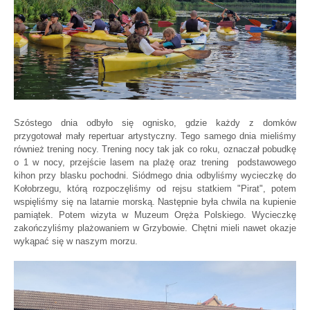
Szóstego dnia odbyło się ognisko, gdzie każdy z domków
przygotował mały repertuar artystyczny. Tego samego dnia mieliśmy
również trening nocy. Trening nocy tak jak co roku, oznaczał pobudkę
o 1 w nocy, przejście lasem na plażę oraz trening podstawowego
kihon przy blasku pochodni. Siódmego dnia odbyliśmy wycieczkę do
Kołobrzegu, którą rozpoczęliśmy od rejsu statkiem "Pirat", potem
wspięliśmy się na latarnie morską. Następnie była chwila na kupienie
pamiątek. Potem wizyta w Muzeum Oręża Polskiego. Wycieczkę
zakończyliśmy plażowaniem w Grzybowie. Chętni mieli nawet okazje
wykąpać się w naszym morzu.