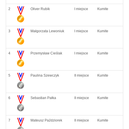
2
Oliver Rubik
I miejsce
Kumite
3
Małgorzata Lewoniuk
I miejsce
Kumite
4
Przemysław Cieślak
I miejsce
Kumite
5
Paulina Szewczyk
II miejsce
Kumite
6
Sebastian Pałka
II miejsce
Kumite
7
Mateusz Paździorek
II miejsce
Kumite