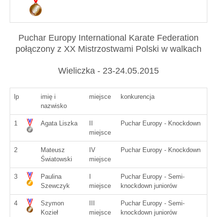
Puchar Europy International Karate Federation
połączony z XX Mistrzostwami Polski w walkach
Wieliczka - 23-24.05.2015
lp
imię i
miejsce
konkurencja
nazwisko
1
Agata Liszka
II
Puchar Europy - Knockdown
miejsce
2
Mateusz
IV
Puchar Europy - Knockdown
Światowski
miejsce
3
Paulina
I
Puchar Europy - Semi-
Szewczyk
miejsce
knockdown juniorów
4
Szymon
III
Puchar Europy - Semi-
Kozieł
miejsce
knockdown juniorów