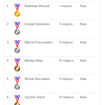
1
Radosław Waszak
I miejsce
Kata
2
Konrad Kalinowski
II miejsce
Kata
3
Marcel Puszczewicz
II miejsce
Kata
4
Mikołaj Oliwa
III miejsce
Kata
5
Michał Kluczewski
II miejsce
Kata
6
Szymon Stach
III miejsce
Kata