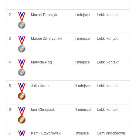
2
Marcel Popczyk
II miejsce
Lekki kontakt
3
Maciej Zwierzyński
II miejsce
Lekki kontakt
4
Matylda Róg
II miejsce
Lekki kontakt
5
Julia Kurek
III miejsce
Lekki kontakt
6
Igor Chrząścik
III miejsce
Lekki kontakt
7
Kamil Czworowski
I miejsce
Semi knockdown