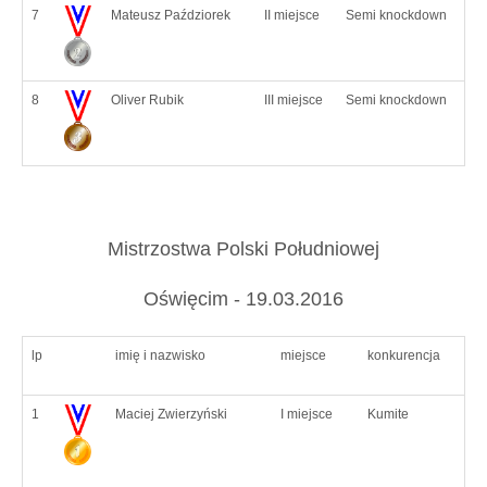
7
Mateusz Paździorek
II miejsce
Semi knockdown
8
Oliver Rubik
III miejsce
Semi knockdown
Mistrzostwa Polski Południowej
Oświęcim - 19.03.2016
lp
imię i nazwisko
miejsce
konkurencja
1
Maciej Zwierzyński
I miejsce
Kumite