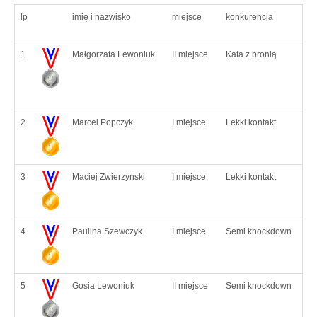
lp
imię i nazwisko
miejsce
konkurencja
1
Małgorzata Lewoniuk
II miejsce
Kata z bronią
2
Marcel Popczyk
I miejsce
Lekki kontakt
3
Maciej Zwierzyński
I miejsce
Lekki kontakt
4
Paulina Szewczyk
I miejsce
Semi knockdown
5
Gosia Lewoniuk
II miejsce
Semi knockdown