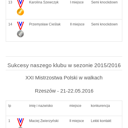
13
Karolina Szewczyk
I miejsce
Semi knockdown
14
Przemysław Cieślak
II miejsce
Semi knockdown
Sukcesy naszego klubu w sezonie 2015/2016
XXI Mistrzostwa Polski w walkach
Rzeszów - 21-22.05.2016
lp
imię i nazwisko
miejsce
konkurencja
1
Maciej Zwierzyński
II miejsce
Lekki kontakt