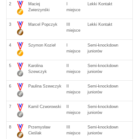
2
Maciej
I
Lekki Kontakt
Zwierzynśki
miejsce
3
Marcel Popczyk
III
Lekki Kontakt
miejsce
4
Szymon Kozieł
I
Semi-knockdown
miejsce
juniorów
5
Karolina
II
Semi-knockdown
Szewczyk
miejsce
juniorów
6
Paulina Szewczyk
II
Semi-knockdown
miejsce
juniorów
7
Kamil Czworowski
II
Semi-knockdown
miejsce
juniorów
8
Przemysław
III
Semi-knockdown
Cieślak
miejsce
juniorów