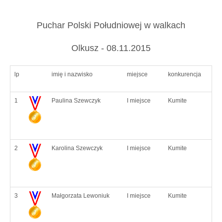
Puchar Polski Południowej w walkach
Olkusz - 08.11.2015
lp
imię i nazwisko
miejsce
konkurencja
1
Paulina Szewczyk
I miejsce
Kumite
2
Karolina Szewczyk
I miejsce
Kumite
3
Małgorzata Lewoniuk
I miejsce
Kumite