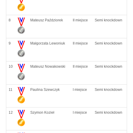
8
Mateusz Paździorek
II miejsce
Semi knockdown
9
Małgorzata Lewoniuk
II miejsce
Semi knockdown
10
Mateusz Nowakowski
II miejsce
Semi knockdown
11
Paulina Szewczyk
I miejsce
Semi knockdown
12
Szymon Kozieł
I miejsce
Semi knockdown