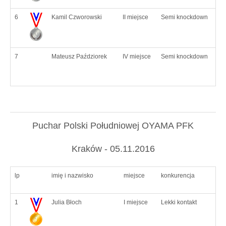
6
Kamil Czworowski
II miejsce
Semi knockdown
7
Mateusz Paździorek
IV miejsce
Semi knockdown
Puchar Polski Południowej OYAMA PFK
Kraków - 05.11.2016
lp
imię i nazwisko
miejsce
konkurencja
1
Julia Błoch
I miejsce
Lekki kontakt