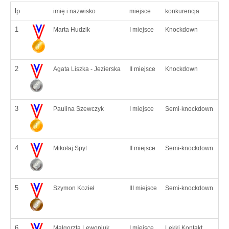
lp
imię i nazwisko
miejsce
konkurencja
1
Marta Hudzik
I miejsce
Knockdown
2
Agata Liszka - Jezierska
II miejsce
Knockdown
3
Paulina Szewczyk
I miejsce
Semi-knockdown
4
Mikołaj Spyt
II miejsce
Semi-knockdown
5
Szymon Kozieł
III miejsce
Semi-knockdown
6
Małgorzta Lewoniuk
I miejsce
Lekki Kontakt