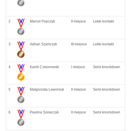
2
Marcel Popczyk
II miejsce
Lekki kontakt
3
Adrian Szymczyk
III miejsce
Lekki kontakt
4
Kamil Czworowski
I miejsce
Semi knockdown
5
Małgorzata Lewoniuk
II miejsce
Semi knockdown
6
Paulina Szewczyk
II miejsce
Semi knockdown