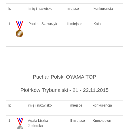
lp
imię i nazwisko
miejsce
konkurencja
1
Paulina Szewczyk
III miejsce
Kata
Puchar Polski OYAMA TOP
Piotrków Trybunalski - 21 - 22.11.2015
lp
imię i nazwisko
miejsce
konkurencja
1
Agata Liszka -
II miejsce
Knockdown
Jezierska