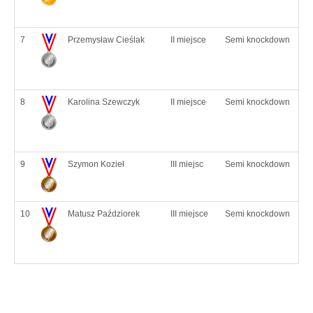
7
Przemysław Cieślak
II miejsce
Semi knockdown
8
Karolina Szewczyk
II miejsce
Semi knockdown
9
Szymon Kozieł
III miejsc
Semi knockdown
10
Matusz Paździorek
III miejsce
Semi knockdown