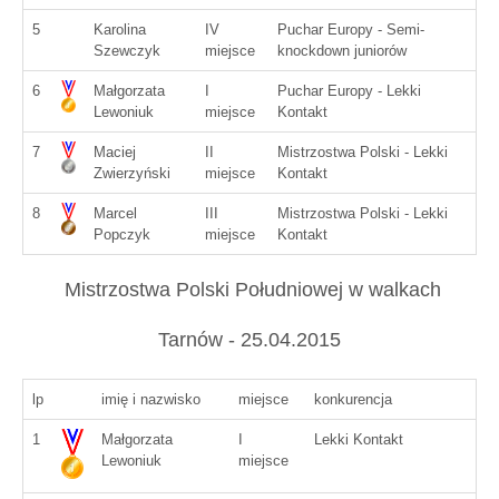
5
Karolina
IV
Puchar Europy - Semi-
Szewczyk
miejsce
knockdown juniorów
6
Małgorzata
I
Puchar Europy - Lekki
Lewoniuk
miejsce
Kontakt
7
Maciej
II
Mistrzostwa Polski - Lekki
Zwierzyński
miejsce
Kontakt
8
Marcel
III
Mistrzostwa Polski - Lekki
Popczyk
miejsce
Kontakt
Mistrzostwa Polski Południowej w walkach
Tarnów - 25.04.2015
lp
imię i nazwisko
miejsce
konkurencja
1
Małgorzata
I
Lekki Kontakt
Lewoniuk
miejsce