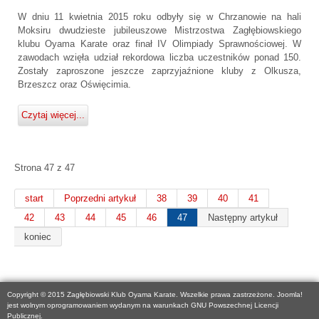
W dniu 11 kwietnia 2015 roku odbyły się w Chrzanowie na hali
Moksiru dwudzieste jubileuszowe Mistrzostwa Zagłębiowskiego
klubu Oyama Karate oraz finał IV Olimpiady Sprawnościowej. W
zawodach wzięła udział rekordowa liczba uczestników ponad 150.
Zostały zaproszone jeszcze zaprzyjaźnione kluby z Olkusza,
Brzeszcz oraz Oświęcimia.
Czytaj więcej...
Strona 47 z 47
start
Poprzedni artykuł
38
39
40
41
42
43
44
45
46
47
Następny artykuł
koniec
Copyright © 2015 Zagłębiowski Klub Oyama Karate. Wszelkie prawa zastrzeżone. Joomla!
jest wolnym oprogramowaniem wydanym na warunkach GNU Powszechnej Licencji
Publicznej.